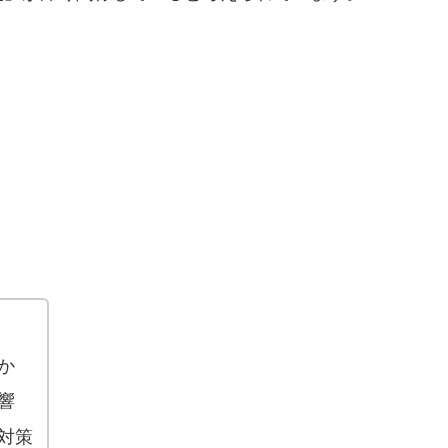
か
響
対策