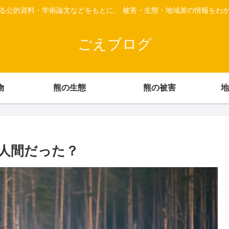
る公的資料・学術論文などをもとに、 被害・生態・地域差の情報をわ
ごえブログ
物
熊の生態
熊の被害
地
人間だった？